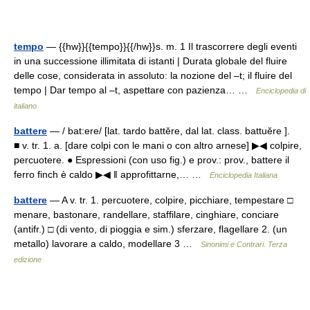
tempo
— {{hw}}{{tempo}}{{/hw}}s. m. 1 Il trascorrere degli eventi
in una successione illimitata di istanti | Durata globale del fluire
delle cose, considerata in assoluto: la nozione del –t; il fluire del
tempo | Dar tempo al –t, aspettare con pazienza… …
Enciclopedia di
italiano
battere
— / bat:ere/ [lat. tardo battĕre, dal lat. class. battuĕre ].
■ v. tr. 1. a. [dare colpi con le mani o con altro arnese] ▶◀ colpire,
percuotere. ● Espressioni (con uso fig.) e prov.: prov., battere il
ferro finch è caldo ▶◀ ‖ approfittarne,… …
Enciclopedia Italiana
battere
— A v. tr. 1. percuotere, colpire, picchiare, tempestare □
menare, bastonare, randellare, staffilare, cinghiare, conciare
(antifr.) □ (di vento, di pioggia e sim.) sferzare, flagellare 2. (un
metallo) lavorare a caldo, modellare 3 …
Sinonimi e Contrari. Terza
edizione