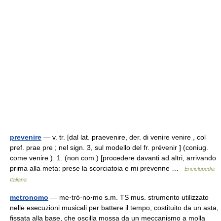
prevenire
— v. tr. [dal lat. praevenire, der. di venire venire , col
pref. prae pre ; nel sign. 3, sul modello del fr. prévenir ] (coniug.
come venire ). 1. (non com.) [procedere davanti ad altri, arrivando
prima alla meta: prese la scorciatoia e mi prevenne …
Enciclopedia
Italiana
metronomo
— me·trò·no·mo s.m. TS mus. strumento utilizzato
nelle esecuzioni musicali per battere il tempo, costituito da un asta,
fissata alla base, che oscilla mossa da un meccanismo a molla