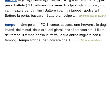
battere
— {{hw}}{{battere}}{{/hw}}A v. tr. (pass. rem. battei ; part.
pass. battuto ) 1 Effettuare una serie di colpi su qlcu. o qlco., con
vari mezzi e per vari fini | Battere i panni, i tappeti, spolverarli |
Battere la porta, bussare | Battere un colpo …
Enciclopedia di italiano
tempo
— tèm·po s.m. FO 1. corso, successione irreversibile degli
istanti, dei minuti, delle ore, dei giorni, ecc.: il trascorrere, il fluire
del tempo, il tempo passa in fretta, la tua abilità migliora con il
tempo; il tempo stringe, per indicare che il… …
Dizionario italiano