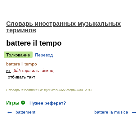
Словарь иностранных музыкальных
терминов
battere il tempo
Толкование
Перевод
battere il tempo
ит.
[б
а́/
ттэрэ иль т
э́/
мпо]
отбивать такт
Словарь иностранных музыкальных терминов
.
2013
.
Игры ⚽
Нужен реферат?
battement
battere la musica