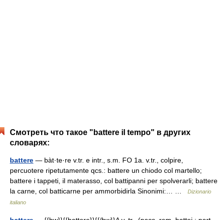
Смотреть что такое "battere il tempo" в других
словарях:
battere
— bàt·te·re v.tr. e intr., s.m. FO 1a. v.tr., colpire,
percuotere ripetutamente qcs.: battere un chiodo col martello;
battere i tappeti, il materasso, col battipanni per spolverarli; battere
la carne, col batticarne per ammorbidirla Sinonimi:… …
Dizionario
italiano