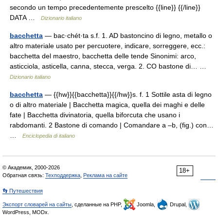
secondo un tempo precedentemente prescelto {{line}} {{/line}}
DATA …
Dizionario italiano
bacchetta
— bac·chét·ta s.f. 1. AD bastoncino di legno, metallo o
altro materiale usato per percuotere, indicare, sorreggere, ecc.:
bacchetta del maestro, bacchetta delle tende Sinonimi: arco,
asticciola, asticella, canna, stecca, verga. 2. CO bastone di… …
Dizionario italiano
bacchetta
— {{hw}}{{bacchetta}}{{/hw}}s. f. 1 Sottile asta di legno
o di altro materiale | Bacchetta magica, quella dei maghi e delle
fate | Bacchetta divinatoria, quella biforcuta che usano i
rabdomanti. 2 Bastone di comando | Comandare a –b, (fig.) con…
…
Enciclopedia di italiano
© Академик, 2000-2026
18+
Обратная связь:
Техподдержка
,
Реклама на сайте
👣 Путешествия
Экспорт словарей на сайты
, сделанные на PHP,
Joomla,
Drupal,
WordPress, MODx.